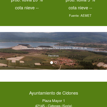
cota nieve --
cota nieve --
Fuente:
AEMET
Concesión ayudas en superficies pastables. MUP 136 de
Herreros
Ayuntamiento de Cidones
Plaza Mayor 1
42145 - Cidones (Soria)