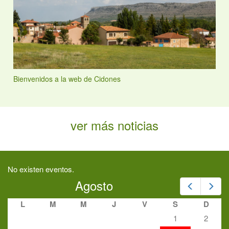
Bienvenidos a la web de Cidones
ver más noticias
No existen eventos.
Agosto
Prev
Nex
L
M
M
J
V
S
D
1
2