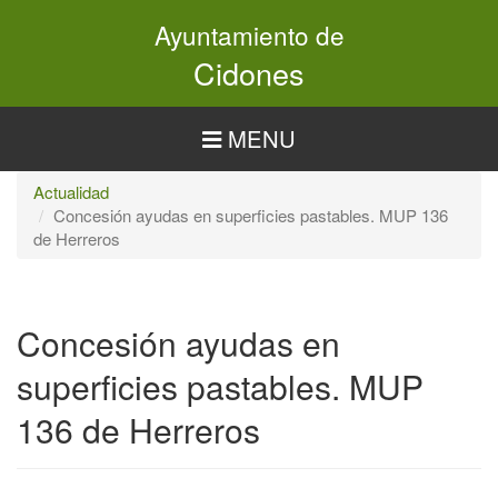
Pasar
Ayuntamiento de
al
contenido
Cidones
principal
MENU
Actualidad
Concesión ayudas en superficies pastables. MUP 136
de Herreros
Concesión ayudas en
superficies pastables. MUP
136 de Herreros