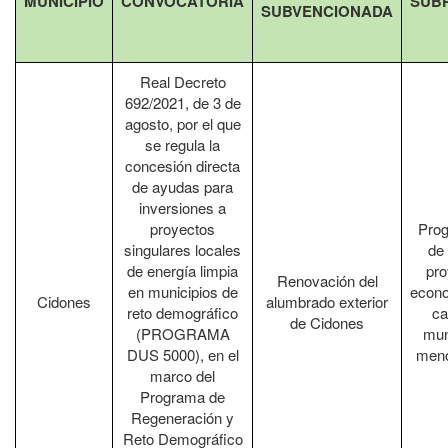
MUNICIPIO
CONVOCATORIA
SUB
SUBVENCIONADA
Real Decreto
692/2021, de 3 de
agosto, por el que
se regula la
concesión directa
de ayudas para
inversiones a
proyectos
Pro
singulares locales
de
de energía limpia
pro
Renovación del
en municipios de
econo
Cidones
alumbrado exterior
reto demográfico
ca
de Cidones
(PROGRAMA
mun
DUS 5000), en el
meno
marco del
Programa de
Regeneración y
Reto Demográfico